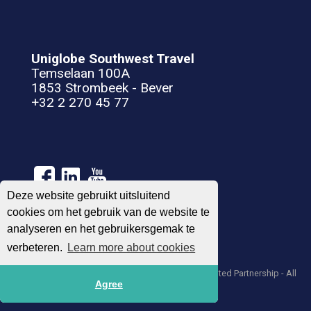
Uniglobe Southwest Travel
Temselaan 100A
1853 Strombeek - Bever
+32 2 270 45 77
Deze website gebruikt uitsluitend
cookies om het gebruik van de website te
analyseren en het gebruikersgemak te
Algemene voorwaarden
Privacy Statement
verbeteren.
Learn more about cookies
© 2004 – 2026 UNIGLOBE Travel International Limited Partnership - All
Agree
agencies independently owned and operated.