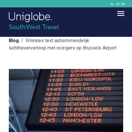
NL
FR
EN
SouthWest Travel
Blog
/ Emirates test autismvriendelijk
luchthavenverloop met reizigers op Brussels Airport