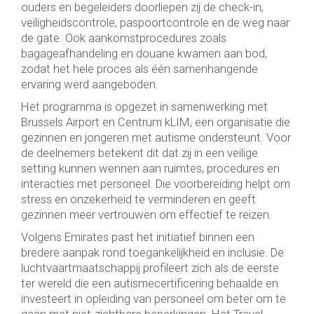
ouders en begeleiders doorliepen zij de check-in,
veiligheidscontrole, paspoortcontrole en de weg naar
de gate. Ook aankomstprocedures zoals
bagageafhandeling en douane kwamen aan bod,
zodat het hele proces als één samenhangende
ervaring werd aangeboden.
Het programma is opgezet in samenwerking met
Brussels Airport en Centrum kLIM, een organisatie die
gezinnen en jongeren met autisme ondersteunt. Voor
de deelnemers betekent dit dat zij in een veilige
setting kunnen wennen aan ruimtes, procedures en
interacties met personeel. Die voorbereiding helpt om
stress en onzekerheid te verminderen en geeft
gezinnen meer vertrouwen om effectief te reizen.
Volgens Emirates past het initiatief binnen een
bredere aanpak rond toegankelijkheid en inclusie. De
luchtvaartmaatschappij profileert zich als de eerste
ter wereld die een autismecertificering behaalde en
investeert in opleiding van personeel om beter om te
gaan met niet-zichtbare beperkingen. Het Travel