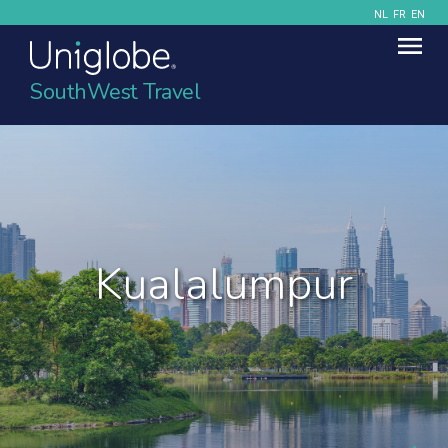
NL
FR
EN
SouthWest Travel
Kualalumpur